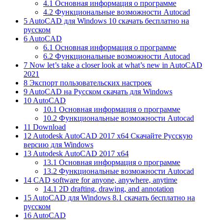
4.1
Основная информация о программе
4.2
Функциональные возможности Autocad
5
AutoCAD для Windows 10 скачать бесплатно на
русском
6
AutoCAD
6.1
Основная информация о программе
6.2
Функциональные возможности Autocad
7
Now let’s take a closer look at what’s new in AutoCAD
2021
8
Экспорт пользовательских настроек
9
AutoCAD на Русском скачать для Windows
10
AutoCAD
10.1
Основная информация о программе
10.2
Функциональные возможности Autocad
11
Download
12
Autodesk AutoCAD 2017 x64 Скачайте Русскую
версию для Windows
13
Autodesk AutoCAD 2017 x64
13.1
Основная информация о программе
13.2
Функциональные возможности Autocad
14
CAD software for anyone, anywhere, anytime
14.1
2D drafting, drawing, and annotation
15
AutoCAD для Windows 8.1 скачать бесплатно на
русском
16
AutoCAD