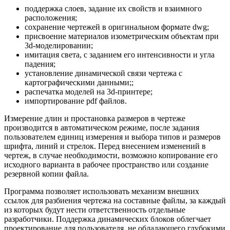
поддержка слоев, задание их свойств и взаимного
расположения;
сохранение чертежей в оригинальном формате dwg;
присвоение материалов изометрическим объектам при
3d-моделировании;
имитация света, с заданием его интенсивности и угла
падения;
установление динамической связи чертежа с
картографическими данными;;
распечатка моделей на 3d-принтере;
импортирование pdf файлов.
Измерение длин и простановка размеров в чертеже
производится в автоматическом режиме, после задания
пользователем единиц измерения и выбора типов и размеров
шрифта, линий и стрелок. Перед внесением изменений в
чертеж, в случае необходимости, возможно копирование его
исходного варианта в рабочее пространство или создание
резервной копии файла.
Программа позволяет использовать механизм внешних
ссылок для разбиения чертежа на составные файлы, за каждый
из которых будут нести ответственность отдельные
разработчики. Поддержка динамических блоков облегчает
проектирование для пользователя, не обладающего глубокими