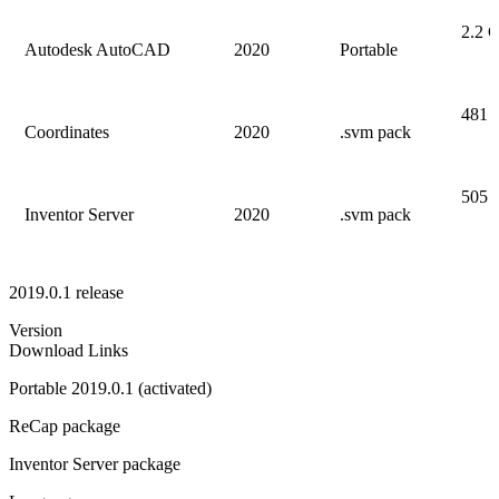
2.2 
Autodesk AutoCAD
2020
Portable
481
Coordinates
2020
.svm pack
505
Inventor Server
2020
.svm pack
2019.0.1 release
Version
Download Links
Portable 2019.0.1 (activated)
ReCap package
Inventor Server package