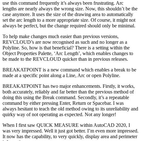
use this command frequently it’s always been frustrating. Arc
lengths are nearly always the wrong size. Now, this shouldn’t be the
case anymore. It uses the size of the drawing area to automatically
set the arc length to a more appropriate size. Of course, it might not
always be perfect, but the change required should only be minimal.
To help make changes much easier than previous versions,
REVCLOUD’s are now recognised as such and no longer as a
Polyline. So, how is that beneficial? There is a setting within the
Object Properties Palette, ‘Arc Length’, which enables changes to
be made to the REVCLOUD quicker than in previous releases.
BREAKATPOINT is a new command which enables a break to be
made at a specific point along a Line, Arc or open Polyline.
BREAKATPOINT has two major enhancements. Firstly, it works,
both accurately, reliably and far better than the previous method of
doing this using the Break command. Secondly, it’s a repeatable
command by either pressing Enter, Return or Spacebar. I was
always hesitant to teach the old method owing to its unreliability and
quirky way of not operating as expected. Not any longer!
When I first saw QUICK MEASURE within AutoCAD 2020, I
was very impressed. Well it just got better. I’m even more impressed.
It now has the capability, to very quickly, display area and perimeter