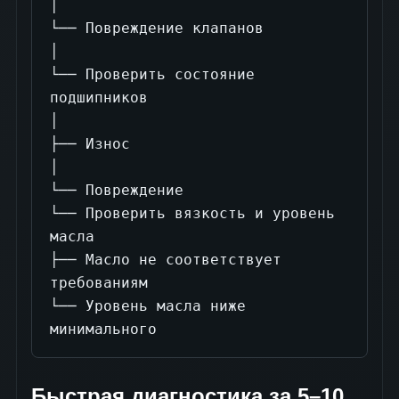
│

└── Повреждение клапанов

│

└── Проверить состояние 
подшипников

│

├── Износ

│

└── Повреждение

└── Проверить вязкость и уровень 
масла

├── Масло не соответствует 
требованиям

└── Уровень масла ниже 
минимального
Быстрая диагностика за 5–10