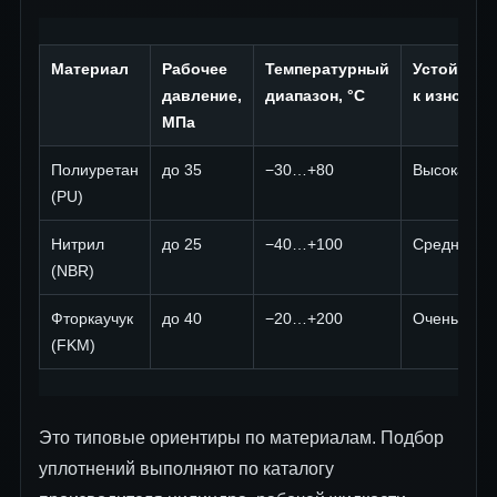
Материал
Рабочее
Температурный
Устойчиво
давление,
диапазон, °C
к износу
МПа
Полиуретан
до 35
−30…+80
Высокая
(PU)
Нитрил
до 25
−40…+100
Средняя
(NBR)
Фторкаучук
до 40
−20…+200
Очень выс
(FKM)
Это типовые ориентиры по материалам. Подбор
уплотнений выполняют по каталогу