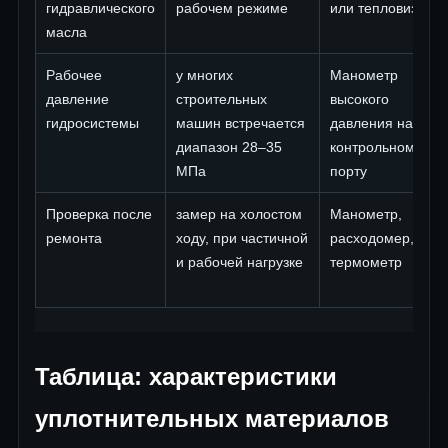
гидравлического
рабочем режиме
или тепловизор
масла
Рабочее
у многих
Манометр
давление
строительных
высокого
гидросистемы
машин встречается
давления на
диапазон 28–35
контрольном
МПа
порту
Проверка после
замер на холостом
Манометр,
ремонта
ходу, при частичной
расходомер,
и рабочей нагрузке
термометр
Таблица: характеристики
уплотнительных материалов