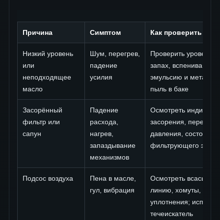
Причина
Симптом
Как проверить
Низкий уровень
Шум, перегрев,
Проверить уровень, ц
или
падение
запах, вспенивание,
неподходящее
усилия
эмульсию и металли
масло
пыль в баке
Засорённый
Падение
Осмотреть индикато
фильтр или
расхода,
засорения, перепад
сапун
нагрев,
давления, состояние
запаздывание
фильтрующего элем
механизмов
Подсос воздуха
Пена в масле,
Осмотреть всасыва
гул, вибрация
линию, хомуты, трещ
уплотнения; использ
течеискатель