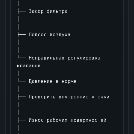
│

├── Засор фильтра

│

│

├── Подсос воздуха

│

│

└── Неправильная регулировка 
клапанов

│

└── Давление в норме

│

├── Проверить внутренние утечки

│

│

├── Износ рабочих поверхностей

│
