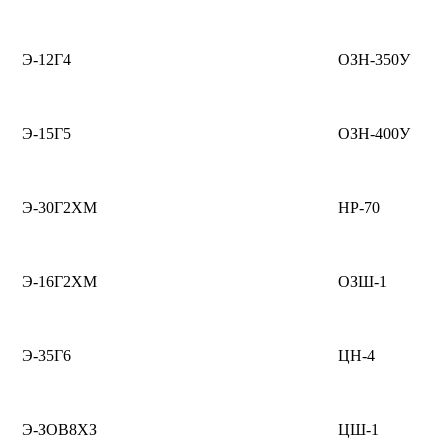
Э-12Г4
ОЗН-350У
Э-15Г5
ОЗН-400У
Э-30Г2ХМ
НР-70
Э-16Г2ХМ
ОЗШ-1
Э-35Г6
ЦН-4
Э-ЗОВ8ХЗ
ЦШ-1