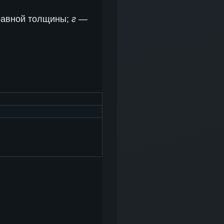
равной толщины;
г
—