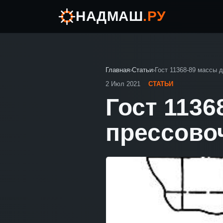
НАДМАШ
.РУ
Главная
›
Статьи
›
Гост 11368-89 массы 
2 Июл 2021
СТАТЬИ
Гост 113
прессово