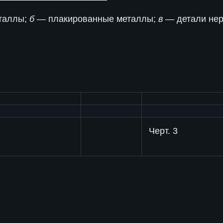
таллы;
б
— плакированные металлы;
в
— детали не
Черт. 3