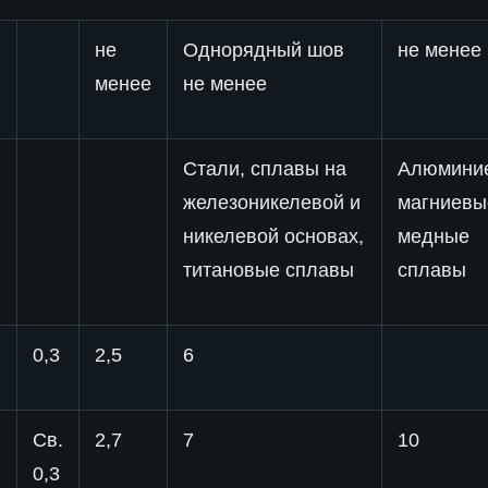
не
Однорядный шов
не менее
я
менее
не менее
Стали, сплавы на
Алюмини
железоникелевой и
магниевы
никелевой основах,
медные
титановые сплавы
сплавы
0,3
2,5
6
Св.
2,7
7
10
0,3