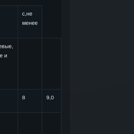
с,не
менее
евые,
е и
8
9,0