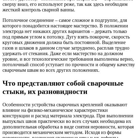
сверху вниз, его используют реже, так как здесь необходим
жесткий контроль сварной ванны.
Потолочное соединение – самое сложное в подгруппе, для
которого понадобится настоящее мастерство. В положении
электрода нет никаких других вариантов – держать только
под прямым углом к потолку. Дугу взять покороче, скорость
круговых движения должна быть постоянной. Выделение
газов и шлаков в данном случае затруднено, расплав трудно
удержать от стекания. Даже если мастерство на должном
уровне, и все технологические требования выполнены верно,
потолочный способ уступает по прочности и общему качеству
сварочным швам во всех других положениях.
Что представляют собой сварочные
стыки, их разновидности
Особенности устройства сварочных креплений оказывают
влияние на физико-механическое характеристики
конструкции и расход материала электрода. При выполнении
выпуклых швов практически во всех случаях необходима их
дополнительная обработка в виде снятия неровности, которая
производится механическим методом. Исходя из формы
поверхности, различают сварочные швы и их дефекты.