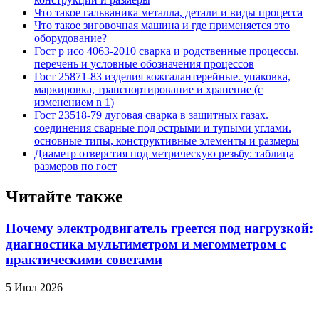
Что такое гальваника металла, детали и виды процесса
Что такое зиговочная машина и где применяется это
оборудование?
Гост р исо 4063-2010 сварка и родственные процессы.
перечень и условные обозначения процессов
Гост 25871-83 изделия кожгалантерейные. упаковка,
маркировка, транспортирование и хранение (с
изменением n 1)
Гост 23518-79 дуговая сварка в защитных газах.
соединения сварные под острыми и тупыми углами.
основные типы, конструктивные элементы и размеры
Диаметр отверстия под метрическую резьбу: таблица
размеров по гост
Читайте также
Почему электродвигатель греется под нагрузкой:
диагностика мультиметром и мегомметром с
практическими советами
5 Июл 2026