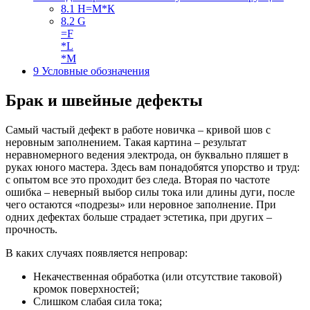
8.1
Н=М*К
8.2
G
=F
*L
*M
9
Условные обозначения
Брак и швейные дефекты
Самый частый дефект в работе новичка – кривой шов с
неровным заполнением. Такая картина – результат
неравномерного ведения электрода, он буквально пляшет в
руках юного мастера. Здесь вам понадобятся упорство и труд:
с опытом все это проходит без следа. Вторая по частоте
ошибка – неверный выбор силы тока или длины дуги, после
чего остаются «подрезы» или неровное заполнение. При
одних дефектах больше страдает эстетика, при других –
прочность.
В каких случаях появляется непровар:
Некачественная обработка (или отсутствие таковой)
кромок поверхностей;
Слишком слабая сила тока;