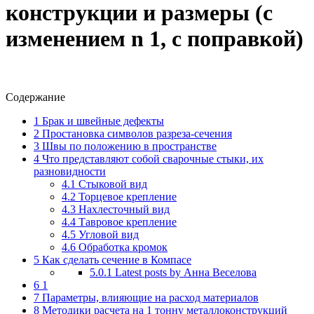
конструкции и размеры (с
изменением n 1, с поправкой)
Содержание
1
Брак и швейные дефекты
2
Простановка символов разреза-сечения
3
Швы по положению в пространстве
4
Что представляют собой сварочные стыки, их
разновидности
4.1
Стыковой вид
4.2
Торцевое крепление
4.3
Нахлесточный вид
4.4
Тавровое крепление
4.5
Угловой вид
4.6
Обработка кромок
5
Как сделать сечение в Компасе
5.0.1
Latest posts by Анна Веселова
6
1
7
Параметры, влияющие на расход материалов
8
Методики расчета на 1 тонну металлоконструкций