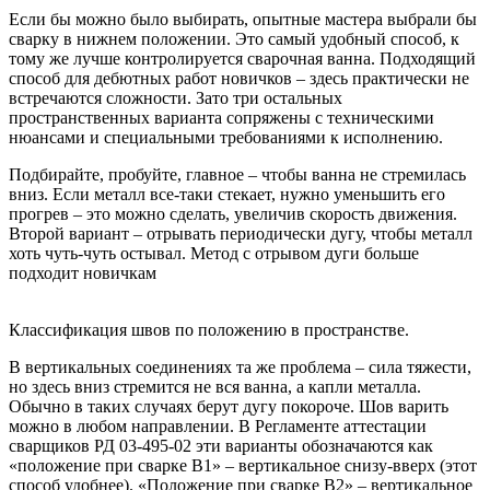
Если бы можно было выбирать, опытные мастера выбрали бы
сварку в нижнем положении. Это самый удобный способ, к
тому же лучше контролируется сварочная ванна. Подходящий
способ для дебютных работ новичков – здесь практически не
встречаются сложности. Зато три остальных
пространственных варианта сопряжены с техническими
нюансами и специальными требованиями к исполнению.
Подбирайте, пробуйте, главное – чтобы ванна не стремилась
вниз. Если металл все-таки стекает, нужно уменьшить его
прогрев – это можно сделать, увеличив скорость движения.
Второй вариант – отрывать периодически дугу, чтобы металл
хоть чуть-чуть остывал. Метод с отрывом дуги больше
подходит новичкам
Классификация швов по положению в пространстве.
В вертикальных соединениях та же проблема – сила тяжести,
но здесь вниз стремится не вся ванна, а капли металла.
Обычно в таких случаях берут дугу покороче. Шов варить
можно в любом направлении. В Регламенте аттестации
сварщиков РД 03-495-02 эти варианты обозначаются как
«положение при сварке В1» – вертикальное снизу-вверх (этот
способ удобнее). «Положение при сварке В2» – вертикальное