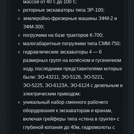
массой от 40 т. до 100 т.;
роторные экскаваторы типа ЭР-100;
землеройно-фрезерные машины ЗФМ-2 и
ЗФМ-300;
погрузчики на базе тракторов К-700;
малогабаритные погрузчики типа СММ-750;
гидравлические экскаваторы 4 — 6
размерных групп на колёсном и гусеничном
ходу, последними представителями которых
были: ЭО-43211, ЭО-5126, ЭО-5221,
ЭО-5225, ЭО-6123А, ЭО-6124 с дизельным и
электрическим приводом;
уникальный набор сменного рабочего
оборудования к экскаваторам и кранам,
включая грейферы типа «стена в грунте» с
глубиной копания до 40м, гидромолоты с