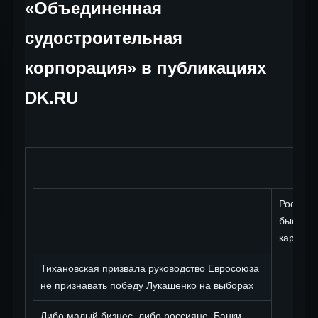
«Объединенная
судостроительная
корпорация» в публикациях
DK.RU
Российс
быстрое
каранти
Тихановская призвала руководство Евросоюза
не признавать победу Лукашенко на выборах
Либо малый бизнес, либо россияне. Банки