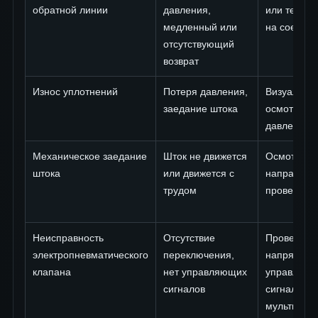
обратной линии
давления,
или течеис
медленный или
на соедин
отсутствующий
возврат
Износ уплотнений
Потеря давления,
Визуальны
заедание штока
осмотр, и
давления
Механическое заедание
Шток не движется
Осмотр
штока
или движется с
направляю
трудом
проверка с
Неисправность
Отсутствие
Проверить
электропневматического
переключения,
напряжени
клапана
нет управляющих
управляю
сигналов
сигналы
мультимет