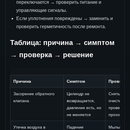
переключается → проверить питание и
управляющие сигналы.
Если уплотнения повреждены → заменить и
проверить герметичность после ремонта.
Таблица: причина → симптом
→ проверка → решение
Причина
Симптом
Проверка
Засорение обратного
Цилиндр не
Снять клап
клапана
возвращается,
очистить,
давление есть, но
проверить
не меняется
проходимо
Утечка воздуха в
Падение
Мыльный р