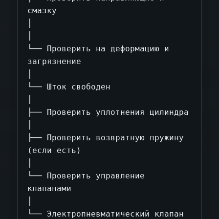
смазку

│

│

└── Проверить на деформацию и 
загрязнение

│

└── Шток свободен

│

├── Проверить уплотнения цилиндра

│

├── Проверить возвратную пружину 
(если есть)

│

└── Проверить управление 
клапанами

│

└── Электропневматический клапан 