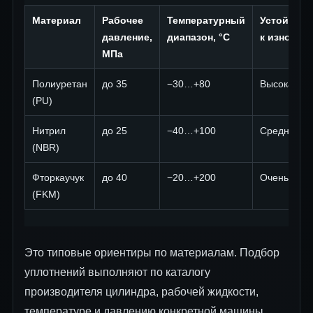
Материал
Рабочее
Температурный
Устойчиво
давление,
диапазон, °C
к износу
МПа
Полиуретан
до 35
−30…+80
Высокая
(PU)
Нитрил
до 25
−40…+100
Средняя
(NBR)
Фторкаучук
до 40
−20…+200
Очень выс
(FKM)
Это типовые ориентиры по материалам. Подбор
уплотнений выполняют по каталогу
производителя цилиндра, рабочей жидкости,
температуре и давлению конкретной машины.