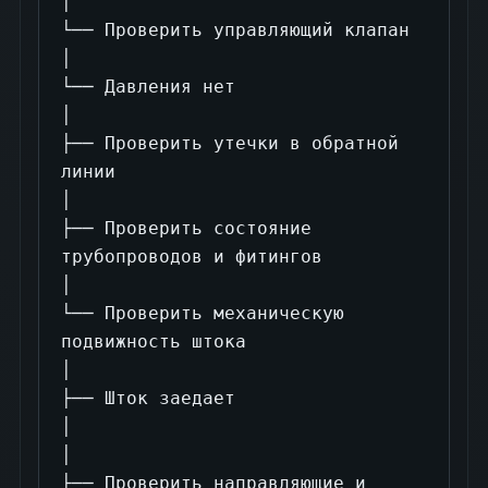
│

└── Проверить управляющий клапан

│

└── Давления нет

│

├── Проверить утечки в обратной 
линии

│

├── Проверить состояние 
трубопроводов и фитингов

│

└── Проверить механическую 
подвижность штока

│

├── Шток заедает

│

│

├── Проверить направляющие и 