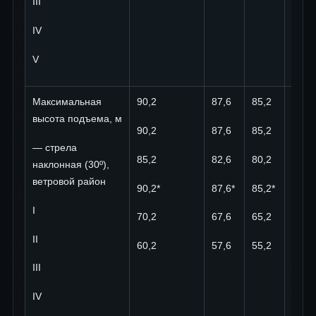
III
IV
V
Максимальная
90,2
87,6
85,2
92,8
высота подъема, м
90,2
87,6
85,2
92,8
— стрела
85,2
82,6
80,2
87,8
наклонная (30º),
ветровой район
90,2*
87,6*
85,2*
92,8*
I
70,2
67,6
65,2
72,8
II
60,2
57,6
55,2
62,8
III
IV