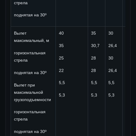
стрела
поднятая на 30º
Вылет
40
35
30
45
максимальный, м
35
30,7
26,4
39,4
горизонтальная
25
28
30
20
стрела
22
28
26,4
17,7
поднятая на 30º
5,5
5,5
5,5
5,5
Вылет при
максимальной
5,3
5,3
5,3
5,3
грузоподъемности
горизонтальная
стрела
поднятая на 30º