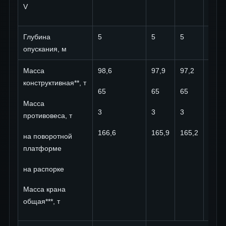
V
Глубина
5
5
5
5
опускания, м
Масса
98,6
97,9
97,2
99,3
конструктивная**, т
65
65
65
65
Масса
3
3
3
3
противовеса, т
166,6
165,9
165,2
167,
на поворотной
платформе
на распорке
Масса крана
общая***, т