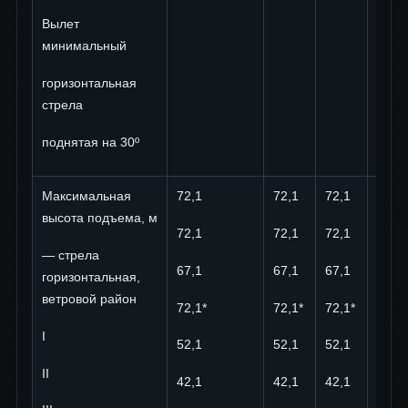
Вылет
минимальный
горизонтальная
стрела
поднятая на 30º
Максимальная
72,1
72,1
72,1
72,1
высота подъема, м
72,1
72,1
72,1
72,1
— стрела
67,1
67,1
67,1
67,1
горизонтальная,
ветровой район
72,1*
72,1*
72,1*
72,1*
I
52,1
52,1
52,1
52,1
II
42,1
42,1
42,1
42,1