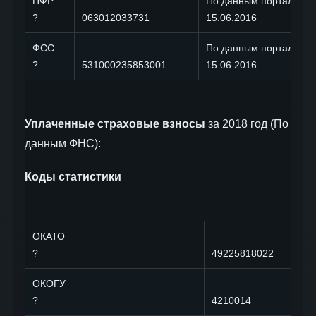
ПФР
По данным портала 
?
063012033731
15.06.2016
ФСС
По данным портала 
?
531000235853001
15.06.2016
Уплаченные страховые взносы
за 2018 год (По
данным ФНС):
Коды статистики
ОКАТО
?
49225818022
ОКОГУ
?
4210014