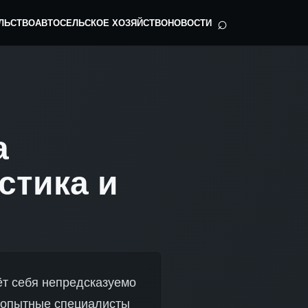
⌕
ЛЬСТВО
АВТО
СЕЛЬСКОЕ ХОЗЯЙСТВО
НОВОСТИ
а
стика и
т себя непредсказуемо
е опытные специалисты