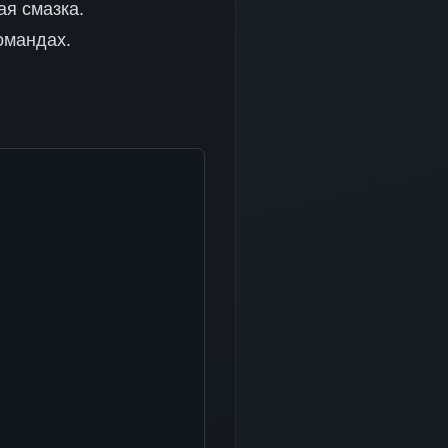
я смазка.
омандах.