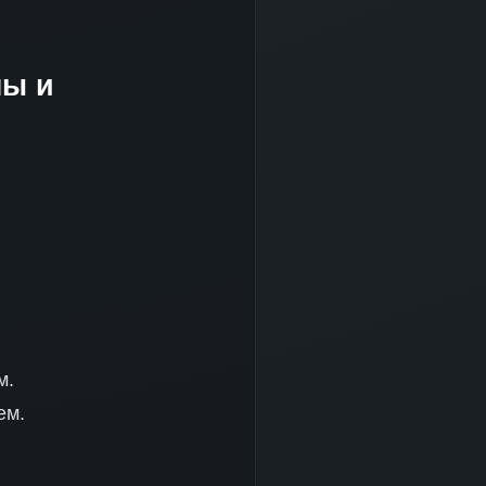
ны и
м.
ем.