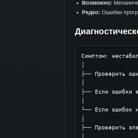
Возможно:
Механиче
Редко:
Ошибки прогр
Диагностическ
Симптом: нестабил
│

├── Проверить оши
│

├── Если ошибки е
│

└── Если ошибок н
│

├── Проверить эле
│
