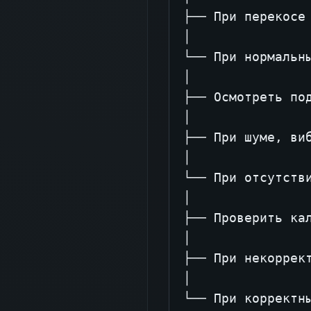
├── При перекосе 
│

└── При нормальны
│

├── Осмотреть под
│

├── При шуме, виб
│

└── При отсутстви
│

├── Проверить кал
│

├── При некоррект
│

└── При корректны