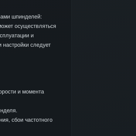
пами шпинделей:
может осуществляться
ксплуатации и
и настройки следует
рости и момента
нделя.
ия, сбои частотного