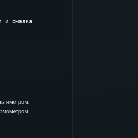
 и смазка

льтиметром.
ермометром.