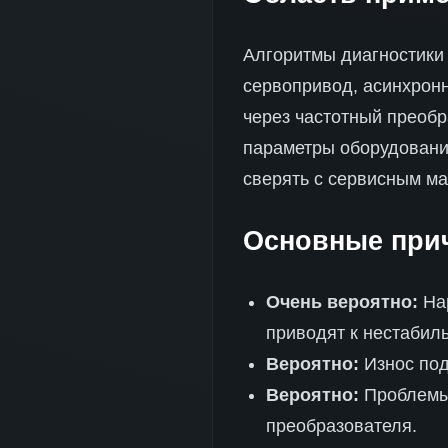
Алгоритмы диагностики
сервопривод, асинхрон
через частотный преобр
параметры оборудования
сверять с сервисным м
Основные прич
Очень вероятно:
Нар
приводят к нестабиль
Вероятно:
Износ под
Вероятно:
Проблемы 
преобразователя.