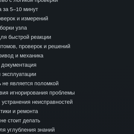
ево с логикой проверки
а за 5–10 минут
верок и измерений
борки узла
для быстрой реакции
птомов, проверок и решений
ривод и механика
 документация
 эксплуатации
ь не является поломкой
вия игнорирования проблемы
 устранения неисправностей
стики и ремонта
 не стоит делать
ля углубления знаний