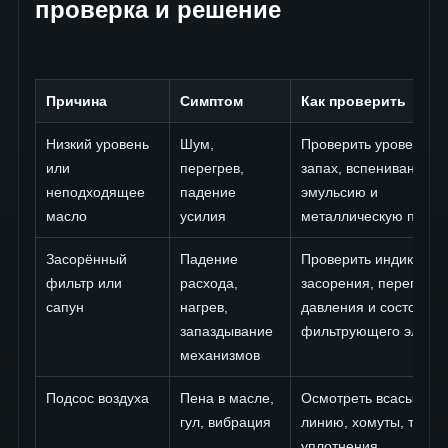
проверка и решение
Причина
Симптом
Как проверить
Низкий уровень
Шум,
Проверить уровень, цв
или
перегрев,
запах, вспенивание,
неподходящее
падение
эмульсию и
масло
усилия
металлическую пыль
Засорённый
Падение
Проверить индикатор
фильтр или
расхода,
засорения, перепад
сапун
нагрев,
давления и состояние
запаздывание
фильтрующего элеме
механизмов
Подсос воздуха
Пена в масле,
Осмотреть всасываю
гул, вибрация
линию, хомуты, трещ
уплотнения