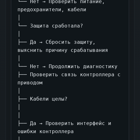
└── Нет → Проверить питание, 
предохранители, кабели

│

└── Защита сработала?

│

├── Да → Сбросить защиту, 
выяснить причину срабатывания

│

└── Нет → Продолжить диагностику

├── Проверить связь контроллера с 
приводом

│

├── Кабели целы?

│

│

├── Да → Проверить интерфейс и 
ошибки контроллера

│
