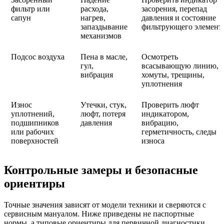
фильтр или
расхода,
засорения, перепад
сапун
нагрев,
давления и состояние
запаздывание
фильтрующего элемент
механизмов
Подсос воздуха
Пена в масле,
Осмотреть
гул,
всасывающую линию,
вибрация
хомуты, трещины,
уплотнения
Износ
Утечки, стук,
Проверить люфт
уплотнений,
люфт, потеря
индикатором,
подшипников
давления
вибрацию,
или рабочих
герметичность, следы
поверхностей
износа
Контрольные замеры и безопасные
ориентиры
Точные значения зависят от модели техники и сверяются с
сервисным мануалом. Ниже приведены не паспортные
нормы, а типовые ориентиры для первичной диагностики.