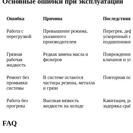
Основные ошибки при эксплуатации
Ошибка
Причина
Последствия
Работа с
Превышение режима,
Перегрев, деф
перегрузкой
указанного
ускоренный и
производителем
подшипников
Грязная
Редкая замена масла и
Повреждение 
рабочая
фильтров
клапанов и у
жидкость
Ремонт без
В системе остаются
Повторная пол
промывки
частицы резины, металла
системы
и грязи
Работа без
Высокая вязкость
Кавитация, ра
прогрева
жидкости на холоде
задержка сраб
FAQ