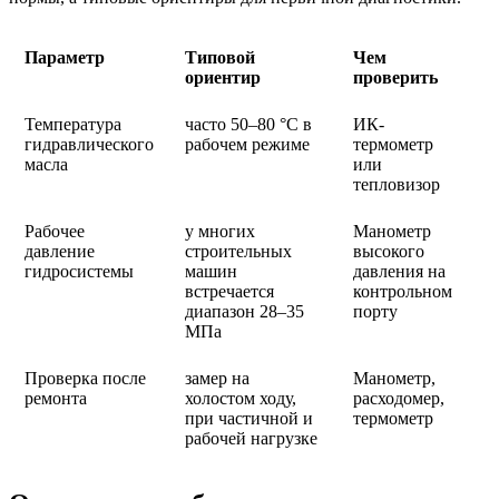
Параметр
Типовой
Чем
ориентир
проверить
Температура
часто 50–80 °C в
ИК-
гидравлического
рабочем режиме
термометр
масла
или
тепловизор
Рабочее
у многих
Манометр
давление
строительных
высокого
гидросистемы
машин
давления на
встречается
контрольном
диапазон 28–35
порту
МПа
Проверка после
замер на
Манометр,
ремонта
холостом ходу,
расходомер,
при частичной и
термометр
рабочей нагрузке