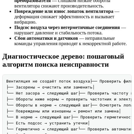
преобразователя
— слишком низкие обороты
вентилятора снижают производительность.
Повреждение или износ лопаток вентилятора
—
деформация снижает эффективность и вызывает
вибрацию.
Подсос воздуха через негерметичные соединения
—
нарушает давление и стабильность потока.
Сбои автоматики и датчиков
— неправильные
команды управления приводят к некорректной работе.
Диагностическое дерево: пошаговый
алгоритм поиска неисправности
Вентиляция не создаёт поток воздуха├── Проверить фильт
├── Засорены → очистить или заменить│

└── Нет засора → следующий шаг├── Проверить частоту вр
├── Обороты ниже нормы → проверить частотник и электро
└── Обороты в норме → следующий шаг├── Осмотреть лопат
├── Повреждены или изношены → ремонт или замена│

└── В норме → следующий шаг├── Проверить герметичность
├── Есть подсос → устранить утечки│

└── Герметично → следующий шаг└── Проверить автоматику