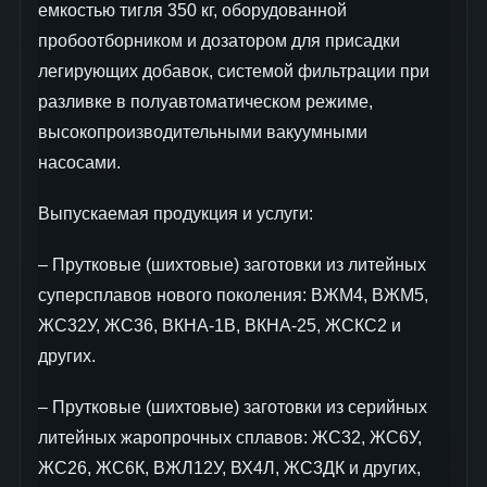
емкостью тигля 350 кг, оборудованной
пробоотборником и дозатором для присадки
легирующих добавок, системой фильтрации при
разливке в полуавтоматическом режиме,
высокопроизводительными вакуумными
насосами.
Выпускаемая продукция и услуги:
– Прутковые (шихтовые) заготовки из литейных
суперсплавов нового поколения: ВЖМ4, ВЖМ5,
ЖС32У, ЖС36, ВКНА-1В, ВКНА-25, ЖСКС2 и
других.
– Прутковые (шихтовые) заготовки из серийных
литейных жаропрочных сплавов: ЖС32, ЖС6У,
ЖС26, ЖС6К, ВЖЛ12У, ВХ4Л, ЖС3ДК и других,