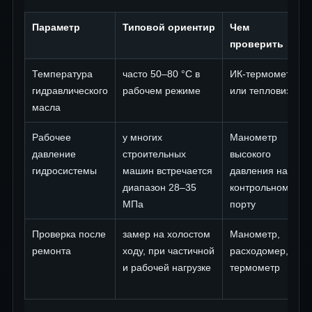
Параметр
Типовой ориентир
Чем
проверить
Температура
часто 50–80 °C в
ИК-термометр
гидравлического
рабочем режиме
или тепловизор
масла
Рабочее
у многих
Манометр
давление
строительных
высокого
гидросистемы
машин встречается
давления на
диапазон 28–35
контрольном
МПа
порту
Проверка после
замер на холостом
Манометр,
ремонта
ходу, при частичной
расходомер,
и рабочей нагрузке
термометр