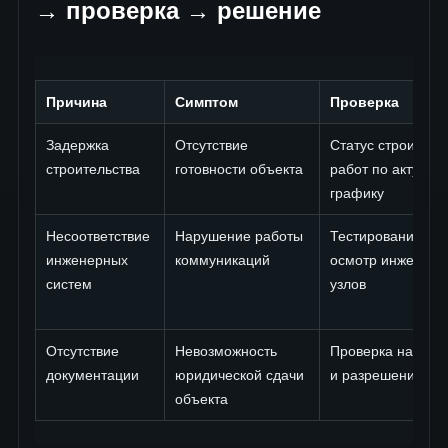
→ проверка → решение
Причина
Симптом
Проверка
Задержка
Отсутствие
Статус строитель
строительства
готовности объекта
работ по актуаль
графику
Несоответствие
Нарушение работы
Тестирование сис
инженерных
коммуникаций
осмотр инженерн
систем
узлов
Отсутствие
Невозможность
Проверка наличия
документации
юридической сдачи
и разрешений
объекта