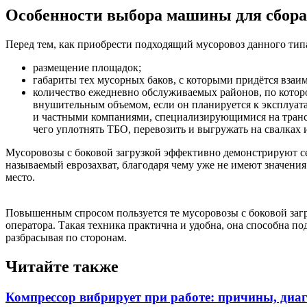
Особенности выбора машины для сбора 
Перед тем, как приобрести подходящий мусоровоз данного типа
размещение площадок;
габариты тех мусорных баков, с которыми придётся взаи
количество ежедневно обслуживаемых районов, по которо
внушительным объемом, если он планируется к эксплуат
и частными компаниями, специализирующимися на транс
чего уплотнять ТБО, перевозить и выгружать на свалках 
Мусоровозы с боковой загрузкой эффективно демонстрируют се
называемый еврозахват, благодаря чему уже не имеют значения 
место.
Повышенным спросом пользуется те мусоровозы с боковой загр
оператора. Такая техника практична и удобна, она способна по
разбрасывая по сторонам.
Читайте также
Компрессор вибрирует при работе: причины, диаг