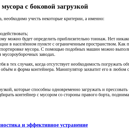
мусора с боковой загрузкой
, необходимо учесть некоторые критерии, а именно:
модействовать;
му можно будет определить приблизительно тоннаж. Нет никаког
ации в населённом пункте с ограниченным пространством. Как
портировке мусора. С помощью подобных машин можно выполня
и мусороуборочных заводах.
бя в тех случаях, когда отсутствует необходимость погружать 
объём и форма контейнера. Манипулятор захватит его в любом сл
узкой, которые способны одновременно загружать и прессовать
дбирать контейнер с мусором со стороны правого борта, поднима
ностика и эффективное устранение