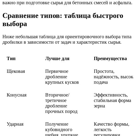
важно при подготовке сырья для бетонных смесей и асфальта.
Сравнение типов: таблица быстрого
выбора
Ниже небольшая таблица для ориентировочного выбора типа
дробилки в зависимости от задач и характеристик сырья.
Тип
Лучше для
Преимущества
Щековая
Первичное
Простота,
дробление
надёжность, высока
крупных кусков
подача
Конусная
Вторичное/
Эффективность,
третичное
стабильная форма
дробление
зерна
прочных пород
Ударная
Получение
Качество формы,
кубовидного
легкость
щебня, хрупкие
регулировки