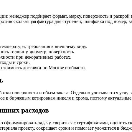
и: менеджер подбирает формат, марку, поверхность и раскрой 
отивоскользящая фактура для ступеней, шлифовка под номер, з
температура, требования к внешнему виду.
чнить толщину, диаметр, поверхность.
рхности при декоративных работах.
тходы и сроки.
, стоимость доставки по Москве и области.
ь
ботки поверхности и объем заказа. Отдельно учитываются услуги
ое к биржевым котировкам никеля и хрома, поэтому актуальные
ишних расходов
 сформулировать задачу, свериться с сертификатами, оценить скл
 материала проекту, сокращает сроки и помогает уложиться в б