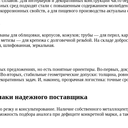
 сплавов. Для интерьеров и декоративных конструкций часто б
вных сред подходят стали с повышенным содержанием молибдена,
тикоррозионных свойств, а для пищевого производства актуальн
в
ваны для облицовки, корпусов, кожухов; трубы — для перил, ка
; метизы — для крепежа с долговечной резьбой. На складе добр
я, шлифованная, зеркальная.
чных предложениях, но есть понятные ориентиры. Во‑первых, до
о‑вторых, стабильные геометрические допуски: толщина, ровно
коративных задач. И, наконец, прозрачная логистика: точные ср
знаки надежного поставщика
 резку и консультирование. Наличие собственного металлоцент
ожность подбора аналога при дефиците конкретной марки, а та