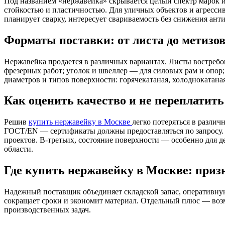
Под названием «нержавейка» скрывается целый спектр марок и
стойкостью и пластичностью. Для уличных объектов и агресси
планирует сварку, интересует свариваемость без снижения ан
Форматы поставки: от листа до метизо
Нержавейка продается в различных вариантах. Листы востребо
фрезерных работ; уголок и швеллер — для силовых рам и опор
диаметров и типов поверхности: горячекатаная, холоднокатана
Как оценить качество и не переплатить
Решив
купить нержавейку в Москве
легко потеряться в разли
ГОСТ/EN — сертификаты должны предоставляться по запросу. В
проектов. В‑третьих, состояние поверхности — особенно для де
области.
Где купить нержавейку в Москве: при
Надежный поставщик объединяет складской запас, оперативную
сокращает сроки и экономит материал. Отдельный плюс — возм
производственных задач.