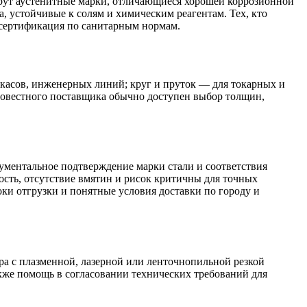
ерут аустенитные марки, отличающиеся хорошей коррозионной
 устойчивые к солям и химическим реагентам. Тех, кто
а сертификация по санитарным нормам.
ркасов, инженерных линий; круг и пруток — для токарных и
осовестного поставщика обычно доступен выбор толщин,
кументальное подтверждение марки стали и соответствия
сть, отсутствие вмятин и рисок критичны для точных
оки отгрузки и понятные условия доставки по городу и
ра с плазменной, лазерной или ленточнопильной резкой
кже помощь в согласовании технических требований для