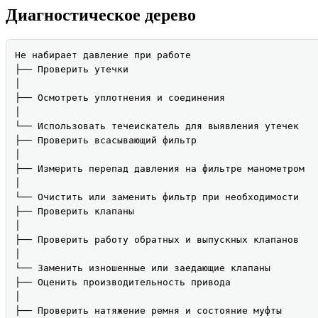
Диагностическое дерево
Не набирает давление при работе

├── Проверить утечки

│

├── Осмотреть уплотнения и соединения

│

└── Использовать течеискатель для выявления утечек

├── Проверить всасывающий фильтр

│

├── Измерить перепад давления на фильтре манометром

│

└── Очистить или заменить фильтр при необходимости

├── Проверить клапаны

│

├── Проверить работу обратных и выпускных клапанов

│

└── Заменить изношенные или заедающие клапаны

├── Оценить производительность привода

│

├── Проверить натяжение ремня и состояние муфты
