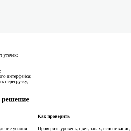
т утечек;
;
ого интерфейса;
ь перегрузку;
и решение
Как проверить
адение усилия
Проверить уровень, цвет, запах, вспенивание