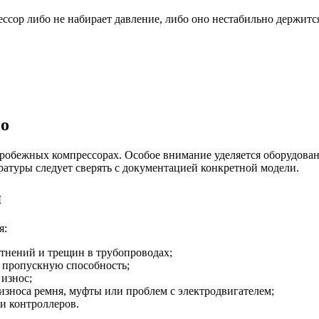
рессор либо не набирает давление, либо оно нестабильно держит
но
тробежных компрессорах. Особое внимание уделяется оборудова
атуры следует сверять с документацией конкретной модели.
я
я:
отнений и трещин в трубопроводах;
 пропускную способность;
износ;
износа ремня, муфты или проблем с электродвигателем;
и контроллеров.