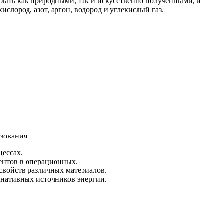
 быть как природными, так и искусственно полученными, и
лород, азот, аргон, водород и углекислый газ.
зования:
цессах.
иентов в операционных.
свойств различных материалов.
ернативных источников энергии.