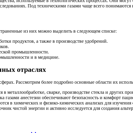
ещества, используемые в технологических процессах. Они могут
ледованиях. Под техническими газами чаще всего понимаются кис
страненные из них можно выделить в следующем списке:
ботки продуктов, а также в производстве удобрений.
иков.
ческой промышленности.
омышленности и в медицине.
чных отраслях
сферах. Рассмотрим более подробно основные области их исполь
в металлообработке, сварке, производстве стекла и других про
ка газами анестезии обеспечивают безопасность и комфорт пац
ются в химических и физико-химических анализах для изучения 
очник чистой энергии и активно исследуется для создания альт