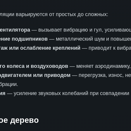
ляции варьируются от простых до сложных:
вентилятора
— вызывает вибрацию и гул, усиливающ
ение подшипников
— металлический шум и повышен
аж или ослабление креплений
— приводит к вибра
го колеса и воздуховодов
— меняет аэродинамику, 
одвигателем или приводом
— перегрузка, износ, н
брации.
ия
— усиление звуковых колебаний при совпадении 
ое дерево