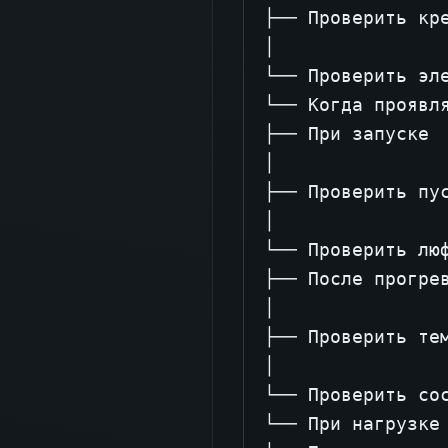
├── Проверить кре
│

└── Проверить эле
└── Когда проявля
├── При запуске

│

├── Проверить пус
│

└── Проверить люф
├── После прогрев
│

├── Проверить тем
│

└── Проверить сос
└── При нагрузке
