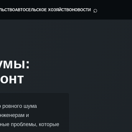
⌕
ЛЬСТВО
АВТО
СЕЛЬСКОЕ ХОЗЯЙСТВО
НОВОСТИ
умы:
монт
о ровного шума
инженерам и
ёзные проблемы, которые