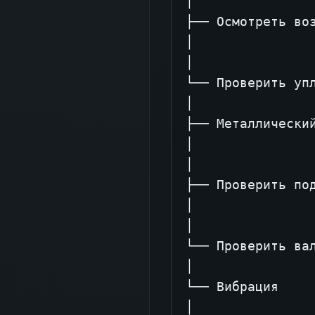
│

├── Осмотреть воз
│

│

└── Проверить упл
│

├── Металлический
│

│

├── Проверить под
│

│

└── Проверить вал
│

└── Вибрация

│
