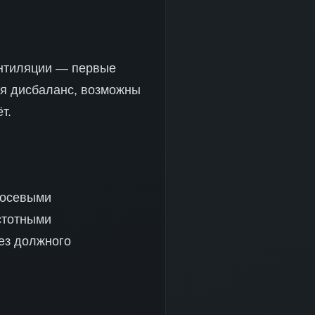
вентиляции — первые
ся дисбаланс, возможны
т.
 осевыми
стотными
ез должного