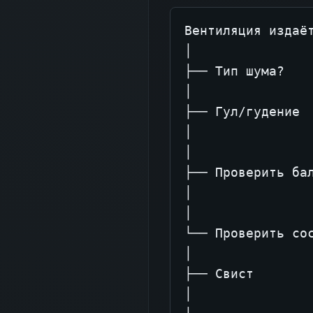
Вентиляция издаёт
│

├── Тип шума?

│

├── Гул/гудение

│

│

├── Проверить бал
│

│

└── Проверить сос
│

├── Свист

│
