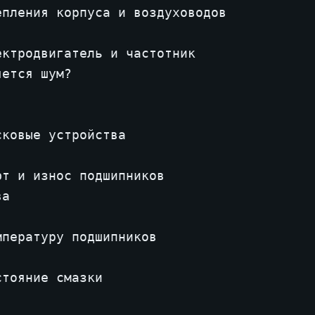
пления корпуса и воздуховодов

ктродвигатель и частотник

ется шум?

ковые устройства

т и износ подшипников

а

пературу подшипников

тояние смазки
