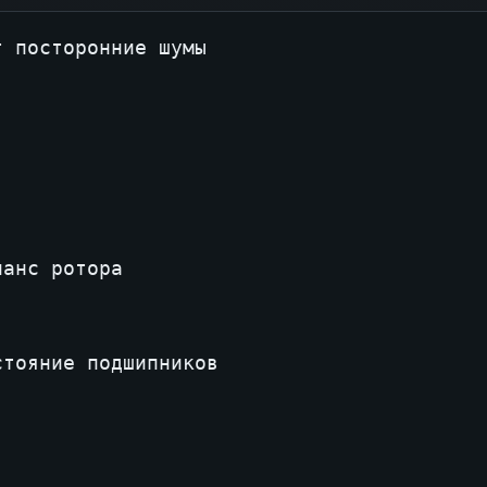
 посторонние шумы

анс ротора

тояние подшипников
