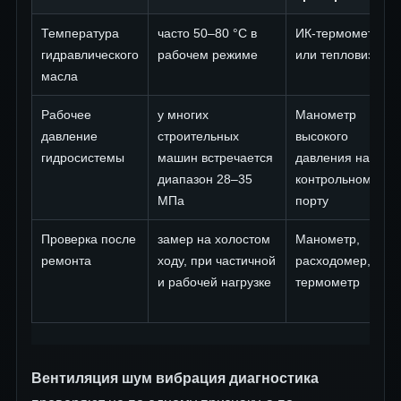
Температура
часто 50–80 °C в
ИК-термометр
гидравлического
рабочем режиме
или тепловизор
масла
Рабочее
у многих
Манометр
давление
строительных
высокого
гидросистемы
машин встречается
давления на
диапазон 28–35
контрольном
МПа
порту
Проверка после
замер на холостом
Манометр,
ремонта
ходу, при частичной
расходомер,
и рабочей нагрузке
термометр
Вентиляция шум вибрация диагностика