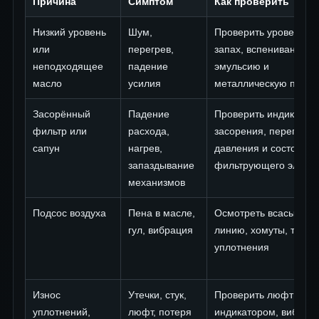
Причина
Симптом
Как проверить
Низкий уровень
Шум,
Проверить уровень, цв
или
перегрев,
запах, вспенивание,
неподходящее
падение
эмульсию и
масло
усилия
металлическую пыль
Засорённый
Падение
Проверить индикатор
фильтр или
расхода,
засорения, перепад
сапун
нагрев,
давления и состояние
запаздывание
фильтрующего элеме
механизмов
Подсос воздуха
Пена в масле,
Осмотреть всасываю
гул, вибрация
линию, хомуты, трещ
уплотнения
Износ
Утечки, стук,
Проверить люфт
уплотнений,
люфт, потеря
индикатором, вибрац