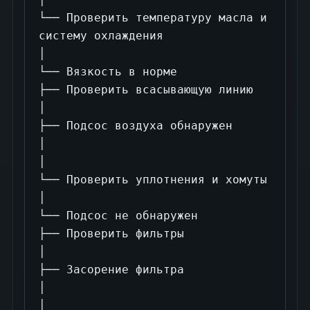
└── Проверить температуру масла и 
систему охлаждения

│

└── Вязкость в норме

├── Проверить всасывающую линию

│

├── Подсос воздуха обнаружен

│

│

└── Проверить уплотнения и хомуты

│

└── Подсос не обнаружен

├── Проверить фильтры

│

├── Засорение фильтра

│

│
