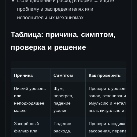
Если давление и расход в норме → ищите
проблему в распределителях или
исполнительных механизмах.
Таблица: причина, симптом,
проверка и решение
Причина
Симптом
Как проверить
Низкий уровень
Шум,
Проверить уровень, цве
или
перегрев,
запах, вспенивание,
неподходящее
падение
эмульсию и металличе
масло
усилия
пыль визуально и по щ
Засорённый
Падение
Проверить индикатор
фильтр или
расхода,
засорения, перепад