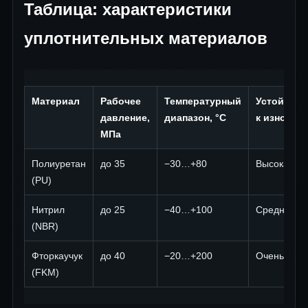
Таблица: характеристики
уплотнительных материалов
Материал
Рабочее
Температурный
Устойчиво
давление,
диапазон, °C
к износу
МПа
Полиуретан
до 35
−30…+80
Высокая
(PU)
Нитрил
до 25
−40…+100
Средняя
(NBR)
Фторкаучук
до 40
−20…+200
Очень выс
(FKM)