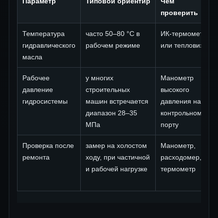
Параметр
Типовой ориентир
Чем
проверить
Температура
часто 50–80 °C в
ИК-термометр
гидравлического
рабочем режиме
или тепловизор
масла
Рабочее
у многих
Манометр
давление
строительных
высокого
гидросистемы
машин встречается
давления на
диапазон 28–35
контрольном
МПа
порту
Проверка после
замер на холостом
Манометр,
ремонта
ходу, при частичной
расходомер,
и рабочей нагрузке
термометр