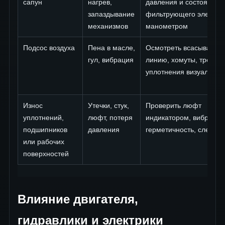
сапун
нагрев,
давления и состояние
запаздывание
фильтрующего элемен
механизмов
манометром
Подсос воздуха
Пена в масле,
Осмотреть всасывающ
гул, вибрация
линию, хомуты, трещин
уплотнения визуально
Износ
Утечки, стук,
Проверить люфт
уплотнений,
люфт, потеря
индикатором, вибрацию
подшипников
давления
герметичность, следы 
или рабочих
поверхностей
Влияние двигателя,
гидравлики и электрики