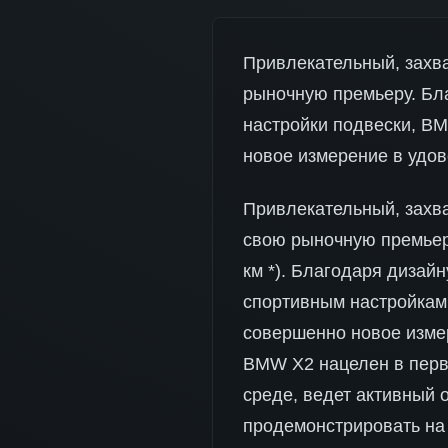
Привлекательный, захв
рыночную премьеру. Бла
настройки подвески, BM
новое измерение в удов
Привлекательный, захв
свою рыночную премьеру
км *). Благодаря дизай
спортивным настройкам 
совершенно новое измер
BMW X2 нацелен в перв
среде, ведет активный 
продемонстрировать на