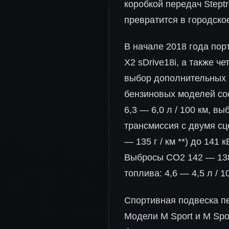
коробкой передач Stept
превратится в городско
В начале 2018 года по
X2 sDrive18i, а также ч
выбор дополнительных п
бензиновых моделей сост
6,3 — 6,0 л / 100 км, вы
трансмиссия с двумя сц
— 135 г / км **) до 141 к
Выбросы CO2 142 — 138 
топлива: 4,6 — 4,5 л / 1
Спортивная подвеска п
Модели M Sport и M Spo