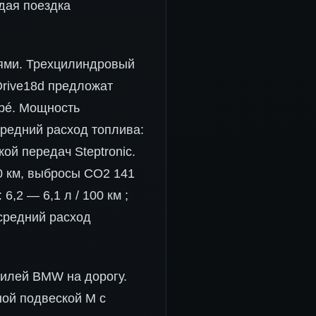
ждая поездка
ями. Трехцилиндровый
xDrive18d предложат
upé. Мощность
 средний расход топлива:
бкой передач Steptronic.
00 км, выбросы CO2 141
 6,2 — 6,1 л / 100 км ;
 средний расход
билей BMW на дорогу.
ной подвеской M с