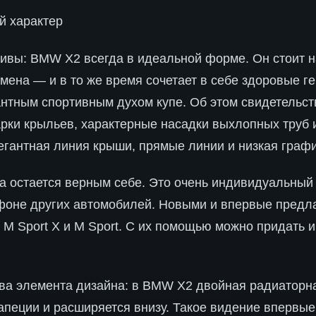
й характер
ивы: BMW X2 всегда в идеальной форме. Он стоит н
мена — и в то же время сочетает в себе здоровые г
гантным спортивным духом купе. Об этом свидетельст
рки крыльев, характерные насадки выхлопных труб 
легантная линия крыши, прямые линии и низкая графи
а остается верным себе. Это очень индивидуальный
фоне других автомобилей. Новыми и впервые предл
 M Sport X и M Sport. С их помощью можно придать
ва элемента дизайна: в BMW X2 двойная радиаторн
пеции и расширяется внизу. Такое видение впервые