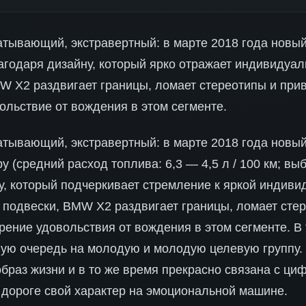
атывающий, экстравертный: в марте 2018 года новы
годаря дизайну, который ярко отражает индивидуал
W X2 раздвигает границы, ломает стереотипы и при
ольствие от вождения в этом сегменте.
атывающий, экстравертный: в марте 2018 года новы
 (средний расход топлива: 6,3 — 4,5 л / 100 км; выб
ну, который подчеркивает стремление к яркой индиви
подвески, BMW X2 раздвигает границы, ломает стер
ение удовольствия от вождения в этом сегменте. В
ую очередь на молодую и молодую целевую группу. 
образ жизни и в то же время прекрасно связана с ци
 дороге свой характер на эмоциональной машине.