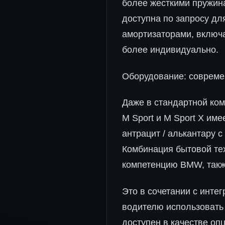
более жесткими пружина
доступна по запросу д
амортизаторами, включа
более индивидуально.
Оборудование: совреме
Даже в стандартной ком
M Sport и M Sport X им
антрацит / алькантару 
Комбинация бытовой те
компетенцию BMW, такж
Это в сочетании с инте
водителю использовать
доступен в качестве опц