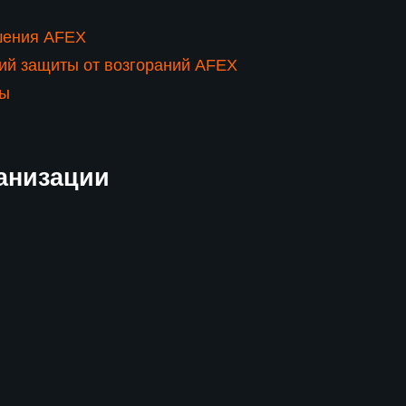
шения AFEX
ий защиты от возгораний AFEX
ты
анизации