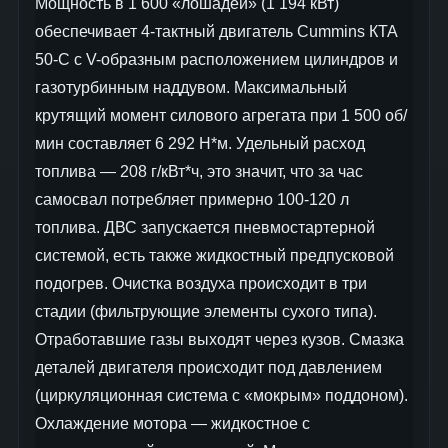
Мощность в 1 600 «лошадей» (1 194 кВт)
обеспечивает 4-тактный двигатель Cummins КТА
50-C с V-образным расположением цилиндров и
газотурбинным наддувом. Максимальный
крутящий момент силового агрегата при 1 500 об/
мин составляет 6 292 Н*м. Удельный расход
топлива — 208 г/кВт*ч, это значит, что за час
самосвал потребляет примерно 100-120 л
топлива. ДВС запускается пневмостартерной
системой, есть также жидкостный предпусковой
подогрев. Очистка воздуха происходит в три
стадии (фильтрующие элементы сухого типа).
Отработавшие газы выходят через кузов. Смазка
деталей двигателя происходит под давлением
(циркуляционная система с «мокрым» поддоном).
Охлаждение мотора — жидкостное с