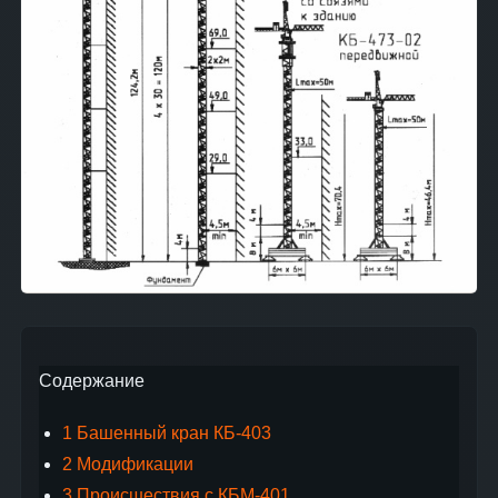
Содержание
1
Башенный кран КБ-403
2
Модификации
3
Происшествия с КБМ-401