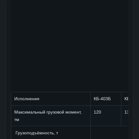
Исполнения
КБ-403Б
КБ-403
Максимальный грузовой момент,
120
132
тм
Грузоподъёмность, т