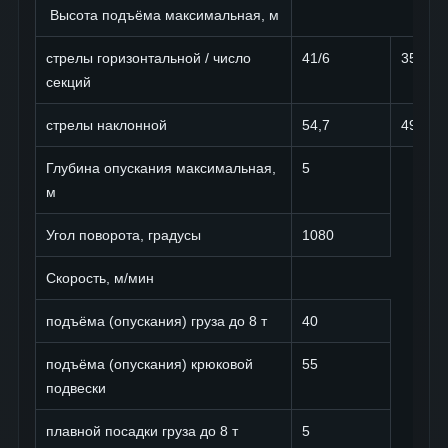
Высота подъёма максимальная, м
стрелы горизонтальной / число
41/6
35,4/5
секций
стрелы наклонной
54,7
49,1
Глубина опускания максимальная,
5
м
Угол поворота, градусы
1080
Скорость, м/мин
подъёма (опускания) груза до 8 т
40
подъёма (опускания) крюковой
55
подвески
плавной посадки груза до 8 т
5