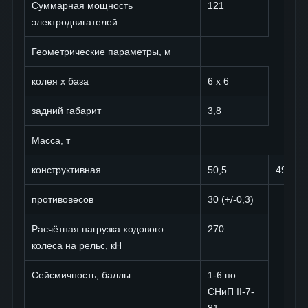
Суммарная мощность
121
электродвигателей
Геометрические параметры, м
колея х база
6 х 6
задний габарит
3,8
Масса, т
конструктивная
50,5
49,2
противовесов
30 (+/-0,3)
Расчётная нагрузка ходового
270
колеса на рельс, кН
Сейсмичность, баллы
1-6 по
СНиП II-7-