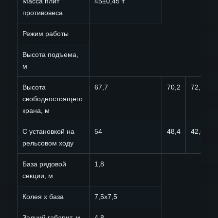
Масса плит
45±0,45 т
противовеса
Режим работы
Высота подъема,
м
Высота
67,7
70,2
72,7
свободностоящего
крана, м
С установкой на
54
48,4
42,8
рельсовом ходу
База рядовой
1,8
секции, м
Колея х база
7,5х7,5
Задний габарит, м
4,8