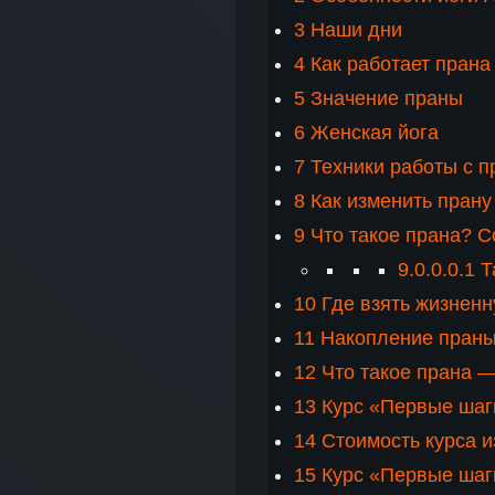
3
Наши дни
4
Как работает прана
5
Значение праны
6
Женская йога
7
Техники работы с п
8
Как изменить прану
9
Что такое прана? 
9.0.0.0.1
Т
10
Где взять жизненн
11
Накопление пран
12
Что такое прана 
13
Курс «Первые шаги
14
Стоимость курса из
15
Курс «Первые шаги