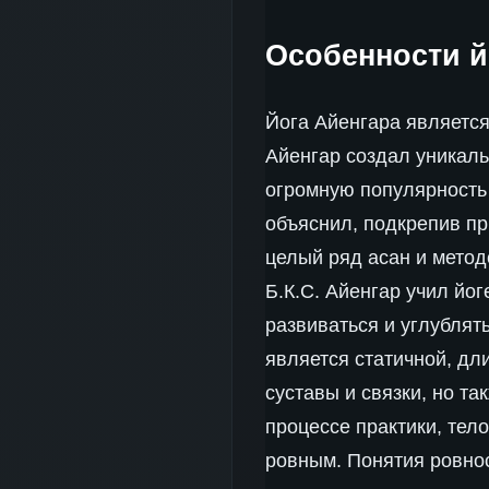
Особенности й
Йога Айенгара является 
Айенгар создал уникаль
огромную популярность
объяснил, подкрепив пр
целый ряд асан и мето
Б.К.С. Айенгар учил йо
развиваться и углублять
является статичной, дл
суставы и связки, но та
процессе практики, тел
ровным. Понятия ровно