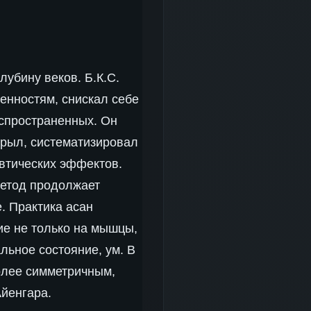
лубину веков. Б.К.С.
енностям, снискал себе
аспространенных. Он
крыл, систематизировал
втических эффектов.
метод продолжает
е. Практика асан
ие не только на мышцы,
альное состояние, ум. В
более симметричным,
йенгара.