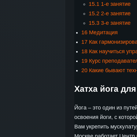
15.1
1-е занятие
15.2
2-е занятие
15.3
3-е занятие
16
Медитация
17
Как гармонизирова
18
Как научиться упр
19
Курс преподавателе
20
Какие бывают тех
Хатха йога для
Йога – это один из путе
освоения йоги, с котор
Вам укрепить мускулату
Москве работает Центр 