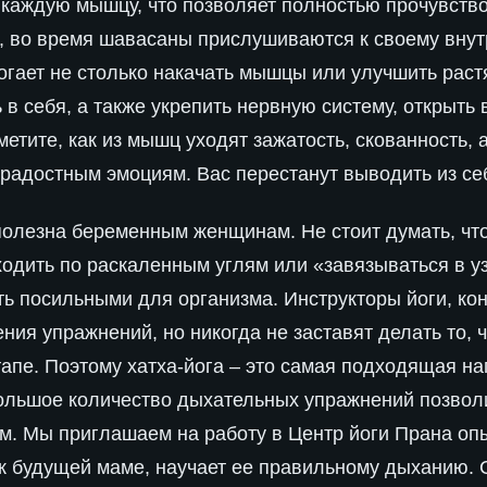
каждую мышцу, что позволяет полностью прочувствов
, во время шавасаны прислушиваются к своему внут
огает не столько накачать мышцы или улучшить растя
 в себя, а также укрепить нервную систему, открыть
метите, как из мышц уходят зажатость, скованность,
о радостным эмоциям. Вас перестанут выводить из с
полезна беременным женщинам. Не стоит думать, что
одить по раскаленным углям или «завязываться в уз
 посильными для организма. Инструкторы йоги, кон
ия упражнений, но никогда не заставят делать то, 
апе. Поэтому хатха-йога – это самая подходящая на
большое количество дыхательных упражнений позво
ам. Мы приглашаем на работу в Центр йоги Прана оп
к будущей маме, научает ее правильному дыханию. 