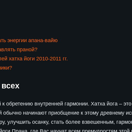
ть энергии апана-вайю
авлять праной?
й хатха йоги 2010-2011 гг.
ники?
 всех
й к обретению внутренней гармонии. Хатха йога – эт
ой обычно начинают приобщение к этому древнему ис
ру, улучшить осанку, стать более взвешенным, гарм
йоги Прана, где Вас научат всем премудростям этой 