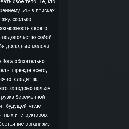
ать свое тело. Те, кто
реннему «я» в поисках
жку, сколько
 возможности своего
 а недовольство собой
ебя досадные мелочи.
 йога обязательно
ел». Прежде всего,
ечно, следят за
чего заведомо нельзя
грузка беременной
лит будущей маме
ытных инструкторов,
Состояние организма