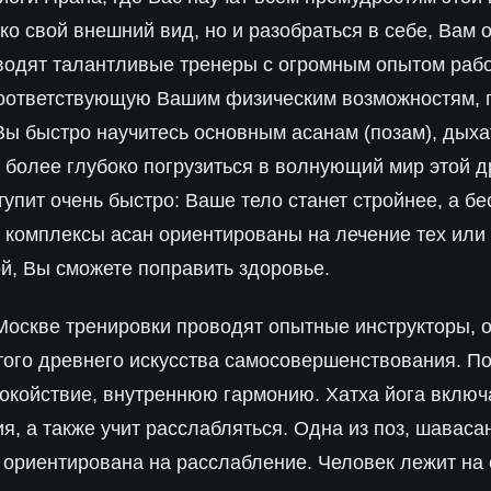
ько свой внешний вид, но и разобраться в себе, Вам
оводят талантливые тренеры с огромным опытом раб
соответствующую Вашим физическим возможностям, п
Вы быстро научитесь основным асанам (позам), дыха
 более глубоко погрузиться в волнующий мир этой 
ступит очень быстро: Ваше тело станет стройнее, а 
, комплексы асан ориентированы на лечение тех или
ой, Вы сможете поправить здоровье.
Москве тренировки проводят опытные инструкторы, 
того древнего искусства самосовершенствования. По
покойствие, внутреннюю гармонию. Хатха йога включ
, а также учит расслабляться. Одна из поз, шаваса
з ориентирована на расслабление. Человек лежит на 