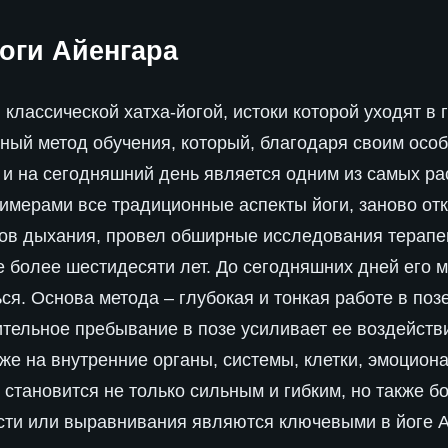
оги Айенгара
классической хатха-йогой, истоки которой уходят в г
ный метод обучения, который, благодаря своим особ
 и на сегодняшний день является одним из самых р
имерами все традиционные аспекты йоги, заново от
дов дыхания, провел обширные исследования терапе
ге более шестидесяти лет. До сегодняшних дней его 
ся. Основа метода – глубокая и тонкая работе в поз
ительное пребывание в позе усиливает ее воздейств
кже на внутренние органы, системы, клетки, эмоцион
о становится не только сильным и гибким, но также 
сти или выравнивания являются ключевыми в йоге А