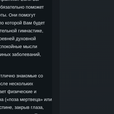
 обязательно поможет
оты. Они помогут
о которой Вам будет
тельной гимнастике,
древней духовной
беспокойные мысли
 иных заболеваний,
отлично знакомые со
сле нескольких
ает физические и
на («поза мертвеца» или
спине, закрыв глаза,