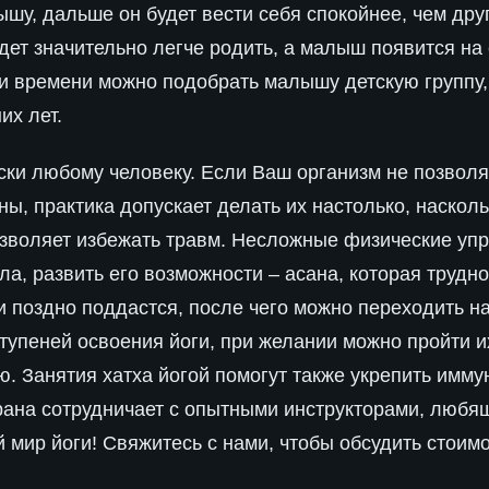
шу, дальше он будет вести себя спокойнее, чем друг
дет значительно легче родить, а малыш появится на
и времени можно подобрать малышу детскую группу,
их лет.
ски любому человеку. Если Ваш организм не позвол
ы, практика допускает делать их настолько, насколь
озволяет избежать травм. Несложные физические уп
а, развить его возможности – асана, которая трудн
и поздно поддастся, после чего можно переходить н
тупеней освоения йоги, при желании можно пройти их
 Занятия хатха йогой помогут также укрепить иммун
рана сотрудничает с опытными инструкторами, любя
мир йоги! Свяжитесь с нами, чтобы обсудить стоимо