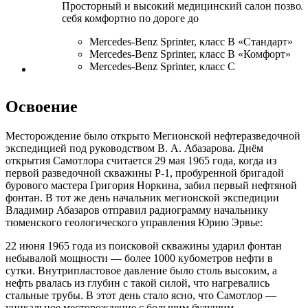
Просторный и высокий медицинский салон позволя
себя комфортно по дороге до
Mercedes-Benz Sprinter, класс В «Стандарт»
Mercedes-Benz Sprinter, класс В «Комфорт»
Mercedes-Benz Sprinter, класс C
Освоение
Месторождение было открыто Мегионской нефтеразведочной
экспедицией под руководством В. А. Абазарова. Днём
открытия Самотлора считается 29 мая 1965 года, когда из
первой разведочной скважины Р-1, пробуренной бригадой
бурового мастера Григория Норкина, забил первый нефтяной
фонтан. В тот же день начальник мегионской экспедиции
Владимир Абазаров отправил радиограмму начальнику
тюменского геологического управления Юрию Эрвье:
22 июня 1965 года из поисковой скважины ударил фонтан
небывалой мощности — более 1000 кубометров нефти в
сутки. Внутрипластовое давление было столь высоким, а
нефть рвалась из глубин с такой силой, что нагревались
стальные трубы. В этот день стало ясно, что Самотлор —
уникальное месторождение с большим будущим.