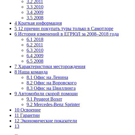
3.2
2011
3.3
2010
3.4
2009
3.5
2008
4
Краткая информация
5
12 причин покупать туры только в Самотлоре
6
История изменений в ЕГРЮЛ за 2008–2018 года
6.1
2018
6.2
2011
6.3
2010
6.4
2009
6.5
2008
7
Характеристики месторождения
8
Наша команда
8.1
Офис на Ленина
8.2
Офис на Воровского
8.3
Офис на Цвиллинга
9
Автомобили скорой помощи
9.1
Peugeot Boxer
9.2
Mercedes-Benz Sprinter
10
Освоение
11
Гарантии
12
Экономические показатели
13