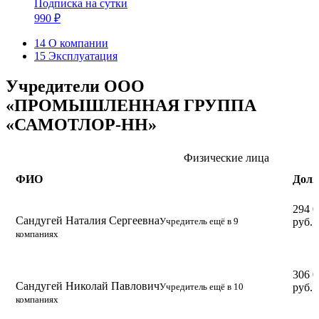
Подписка на сутки
990 ₽
14
О компании
15
Эксплуатация
Учредители ООО
«ПРОМЫШЛЕННАЯ ГРУППА
«САМОТЛОР-НН»
Физические лица
ФИО
Доля
294 
Сандугей Наталия Сергеевна
Учредитель ещё в 9
руб.
компаниях
306 
Сандугей Николай Павлович
Учредитель ещё в 10
руб.
компаниях